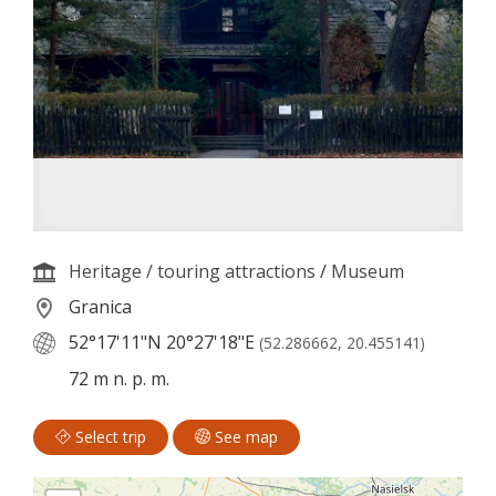
Heritage / touring attractions
/
Museum
Granica
52°17'11"N
20°27'18"E
(52.286662, 20.455141)
72 m n. p. m.
Select trip
See map