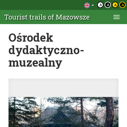
A
A
A
A
Tourist trails of Mazowsze
Togg
navi
Ośrodek
dydaktyczno-
muzealny