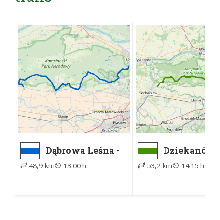
Dąbrowa Leśna -
Dziekanów
Kampinos, ZTM
Leśny, ZTM 
48,9 km
13:00 h
53,2 km
14:15 h
Żelazowa W
parking