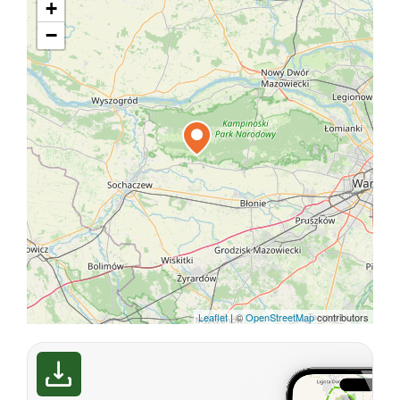
+
−
Leaflet
|
©
OpenStreetMap
contributors