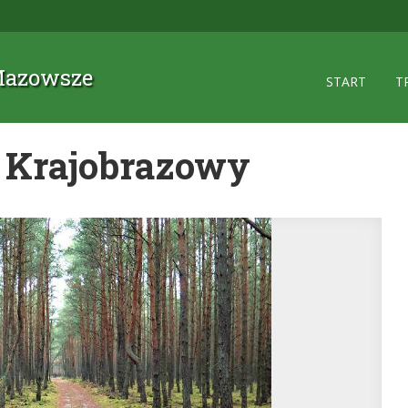
 Mazowsze
START
T
 Krajobrazowy