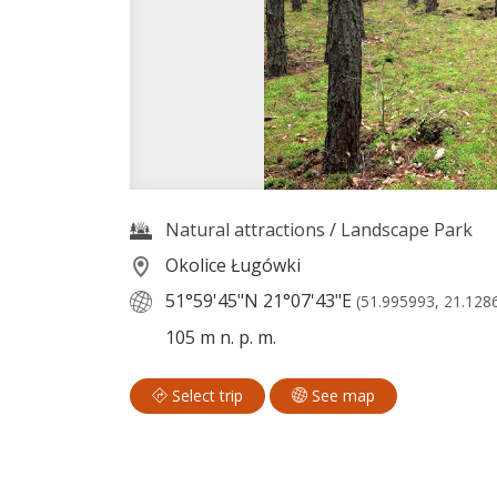
Natural attractions
/
Landscape Park
Okolice Ługówki
51°59'45"N
21°07'43"E
(51.995993, 21.128
105 m n. p. m.
Select trip
See map