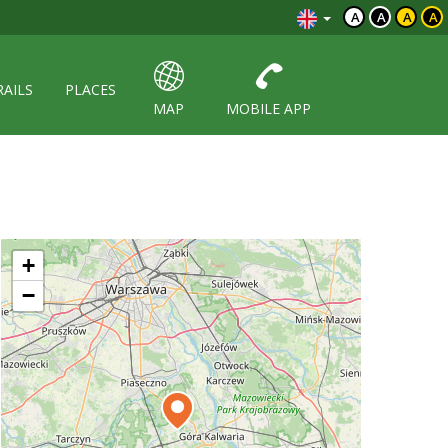
A
A
A
A
RAILS
PLACES
MAP
MOBILE APP
+
−