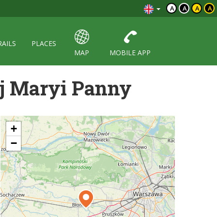
A
A
A
A
RAILS
PLACES
MAP
MOBILE APP
ej Maryi Panny
+
−