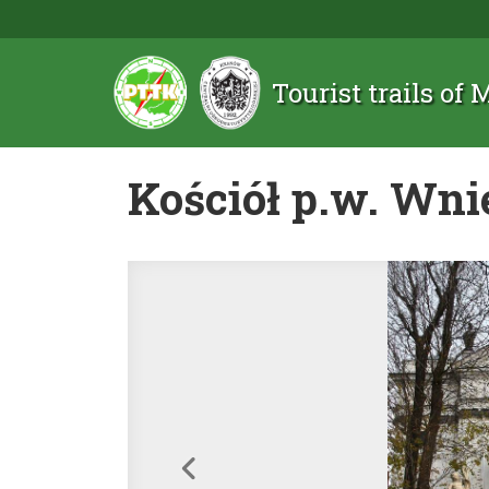
Tourist trails of
Kościół p.w. Wni