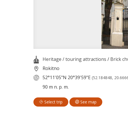
Heritage / touring attractions
/
Brick ch
Rokitno
52°11'05"N
20°39'59"E
(52.184848, 20.666
90 m n. p. m.
Select trip
See map