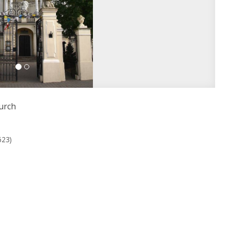
urch
623)