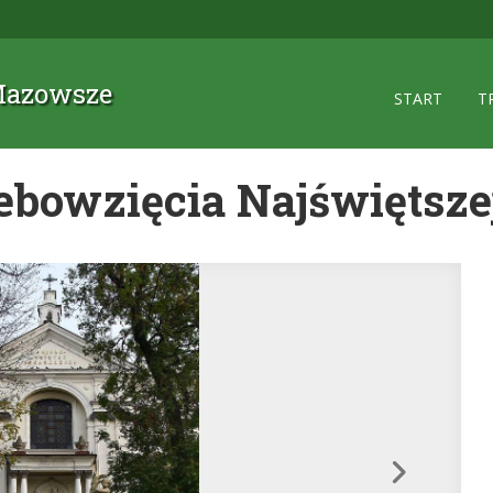
 Mazowsze
START
T
ebowzięcia Najświętsz