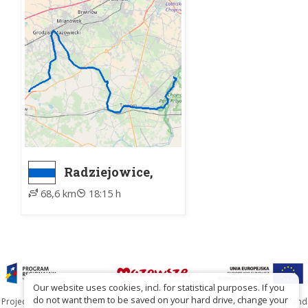
Radziejowice,
droga S8 -
68,6 km
18:15 h
Głosków-Zielone,
ZTM
Our website uses cookies, incl. for statistical purposes. If you
do not want them to be saved on your hard drive, change your
Project co-financed by the Marshal's Office of the Mazowieckie Voivodship and