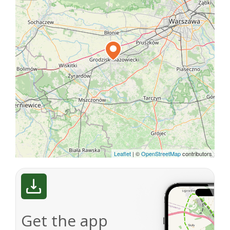
Leaflet
|
©
OpenStreetMap
contributors
Get the app