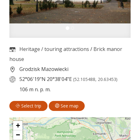
Heritage / touring attractions
/
Brick manor
house
Grodzisk Mazowiecki
52°06'19"N
20°38'04"E
(52.105488, 20.63453)
106 m n. p. m.
Select trip
See map
+
−