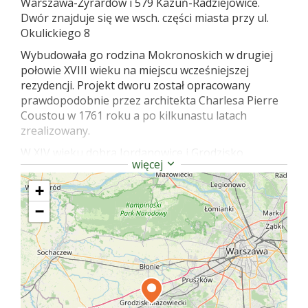
Warszawa-Żyrardów i 579 Kazuń-Radziejowice.
Dwór znajduje się we wsch. części miasta przy ul.
Okulickiego 8
Wybudowała go rodzina Mokronoskich w drugiej
połowie XVIII wieku na miejscu wcześniejszej
rezydencji. Projekt dworu został opracowany
prawdopodobnie przez architekta Charlesa Pierre
Coustou w 1761 roku a po kilkunastu latach
zrealizowany.
W XIV wieku dobra Jordanowice i Grodzisko
więcej
należały do rodu Grodziskich herbu Ostoja. Na
początku kolejnego stulecia majątek ten przechodzi
+
na własność Okuniów, którzy wystarali się o prawa
−
miejskie dla Grodziska. Rodzina Mokronoskich,
która wywodziła się z Wielkopolski, nabywała
majątki w okolicy od końca XVI w. W roku 1623 mieli
już w swych rękach Kady, Jordanowice i Grodzisk.
Właścicielem majątku został Andrzej Mokronoski,
piastujący urząd sekretarza królewskiego. Kolejne
pokolenia wzbogacały założenie dworskie,