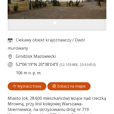
Ciekawy obiekt krajoznawczy
/
Dwór
murowany
Grodzisk Mazowiecki
52°06'19"N
20°38'04"E
(52.105488, 20.63453)
106 m n. p. m.
Wyznacz trasę
Zobacz na mapie
Miasto (ok. 28.600 mieszkańców) leżące nad rzeczką
Mrowną, przy linii kolejowej Warszawa-
Skierniewice, na skrzyżowaniu dróg nr 719