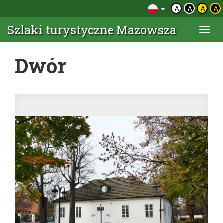
A
A
A
A
Szlaki turystyczne Mazowsza
Togg
navi
Dwór