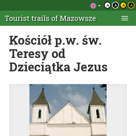
A
A
A
A
Tourist trails of Mazowsze
Togg
navi
Kościół p.w. św.
Teresy od
Dzieciątka Jezus