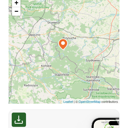
+
−
Leaflet
|
©
OpenStreetMap
contributors