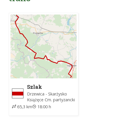
Szlak
partyzancki im.
Drzewica - Skarżysko
mjr Henryka
Książęce Cm. partyzancki
Dobrzańskiego
65,3 km
18:00 h
"Hubala"