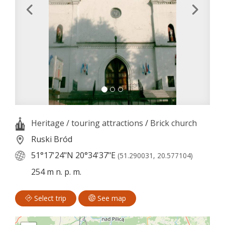
Heritage / touring attractions
/
Brick church
Ruski Bród
51°17'24"N
20°34'37"E
(51.290031, 20.577104)
254 m n. p. m.
Select trip
See map