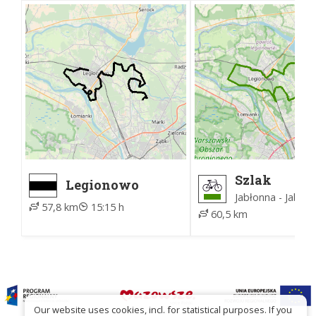
Szlak
Legionowo
Południow
Przystanek, PKP
Jabłonna - Jabło
57,8 km
15:15 h
- Kobiałka, ZTM
60,5 km
Our website uses cookies, incl. for statistical purposes. If you