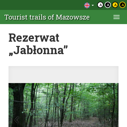
A
A
A
A
Tourist trails of Mazowsze
Togg
navi
Rezerwat
„Jabłonna”