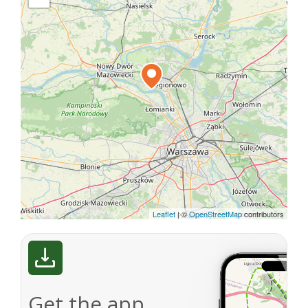
Leaflet
|
©
OpenStreetMap
contributors
Get the app