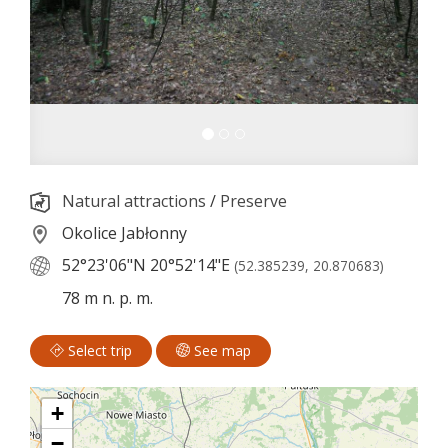
Natural attractions
/
Preserve
Okolice Jabłonny
52°23'06"N
20°52'14"E
(52.385239, 20.870683)
78 m n. p. m.
Select trip
See map
+
−