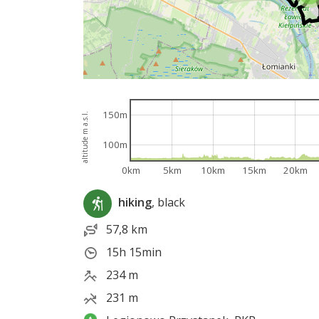
150m
altitude m a.s.l.
100m
0km
5km
10km
15km
20km
hiking
, black
57,8 km
15h 15min
234 m
231 m