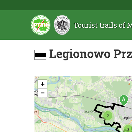
Tourist trails of
Legionowo Prz
+
−
2
3