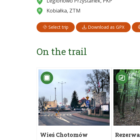
Legionowo Przystanek, PKP
Kobiałka, ZTM
Select trip
Download as GPX
On the trail
Wieś Chotomów
Rezerwa