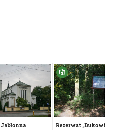
 Jabłonna
Rezerwat „Bukowiec”
W