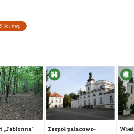
See map
t „Jabłonna”
Zespół pałacowo-
Wieś