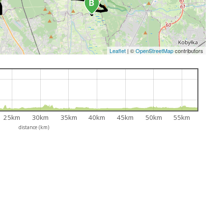
Leaflet
|
©
OpenStreetMap
contributors
25km
30km
35km
40km
45km
50km
55km
distance (km)