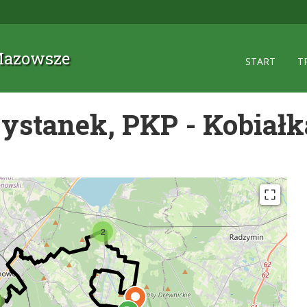
 Mazowsze
START
T
ystanek, PKP - Kobiał
2