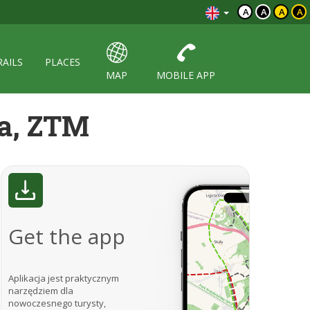
A
A
A
A
RAILS
PLACES
MAP
MOBILE APP
ka, ZTM
Get the app
Aplikacja jest praktycznym
narzędziem dla
nowoczesnego turysty,