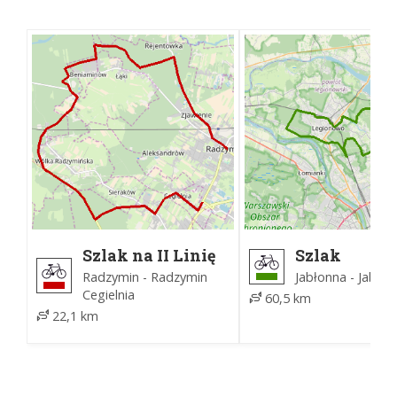
Szlak na II Linię
Szlak
Obrony im. Kpt. S.
Południow
Radzymin - Radzymin
Jabłonna - Jabło
Pogonowskiego
Cegielnia
60,5 km
22,1 km