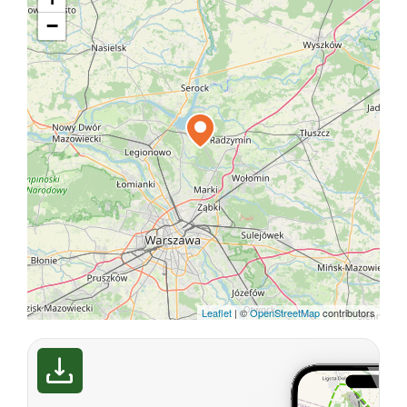
−
Leaflet
|
©
OpenStreetMap
contributors