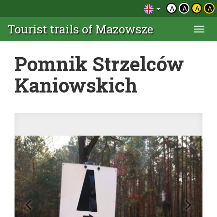
A
A
A
A
Tourist trails of Mazowsze
Togg
navi
Pomnik Strzelców
Kaniowskich