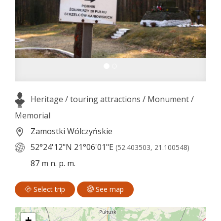
Heritage / touring attractions
/
Monument /
Memorial
Zamostki Wólczyńskie
52°24'12"N
21°06'01"E
(52.403503, 21.100548)
87 m n. p. m.
Select trip
See map
+