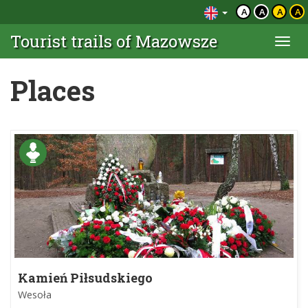
A
A
A
A
Tourist trails of Mazowsze
Togg
navi
Places
Kamień Piłsudskiego
Wesoła