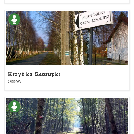
Krzyż ks. Skorupki
Ossów