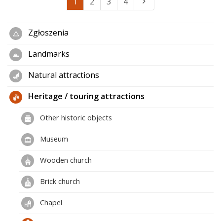
1
2
3
4
Zgłoszenia
Landmarks
Natural attractions
Heritage / touring attractions
Other historic objects
Museum
Wooden church
Brick church
Chapel