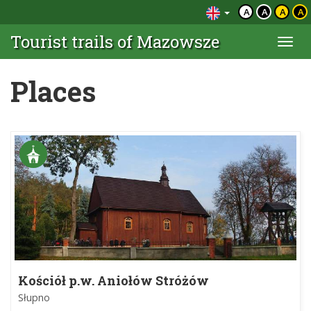
A
A
A
A
Tourist trails of Mazowsze
Togg
navi
Places
Kościół p.w. Aniołów Stróżów
Słupno