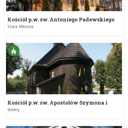
Kościół p.w. św. Antoniego Padewskiego
Stara Miłosna
Kościół p.w. św. Apostołów Szymona i
Judy Tadeusza
Bieliny