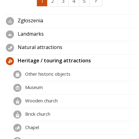
1
2
3
4
5
Zgłoszenia
Landmarks
Natural attractions
Heritage / touring attractions
Other historic objects
Museum
Wooden church
Brick church
Chapel