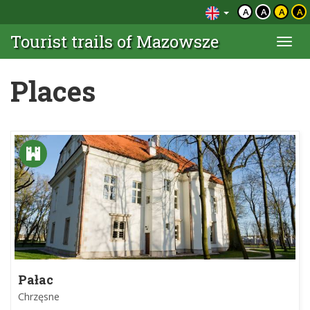
A
A
A
A
Tourist trails of Mazowsze
Togg
navi
Places
Pałac
Chrzęsne