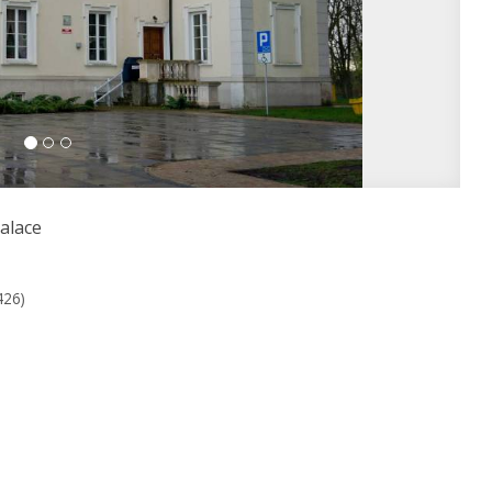
alace
426)