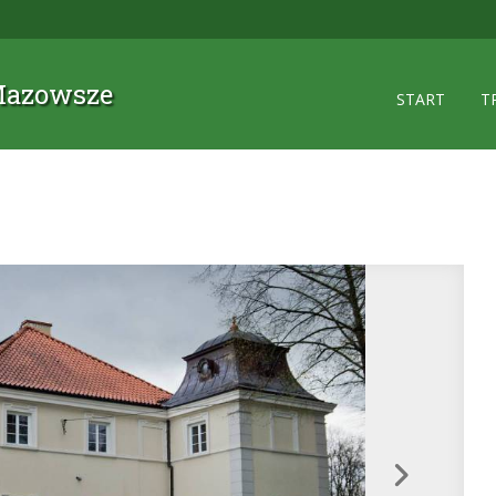
 Mazowsze
START
T