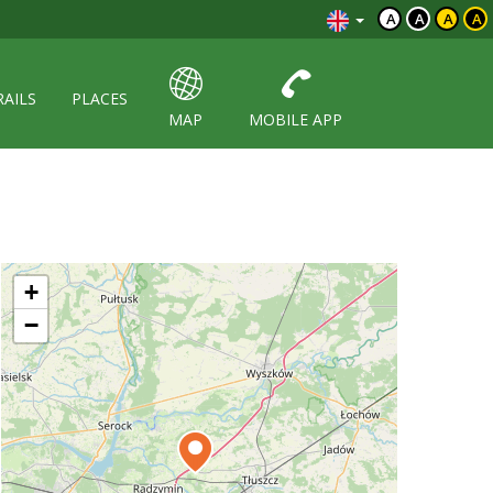
A
A
A
A
RAILS
PLACES
MAP
MOBILE APP
+
−