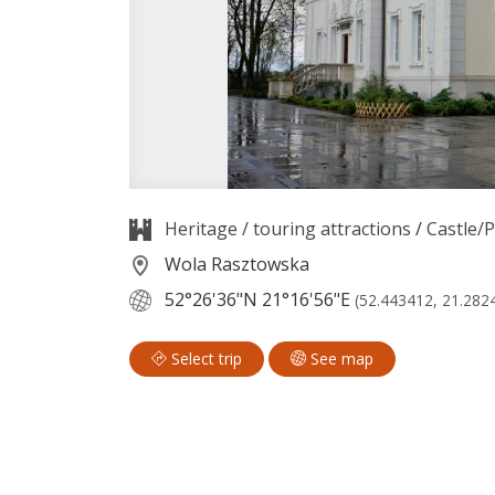
Heritage / touring attractions
/
Castle/P
Wola Rasztowska
52°26'36"N
21°16'56"E
(52.443412, 21.282
Select trip
See map