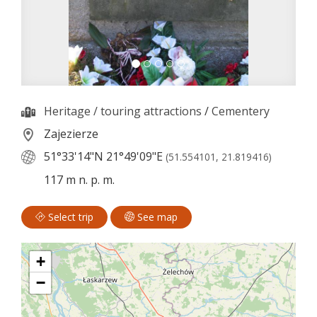
Heritage / touring attractions
/
Cementery
Zajezierze
51°33'14"N
21°49'09"E
(51.554101, 21.819416)
117 m n. p. m.
Select trip
See map
+
−