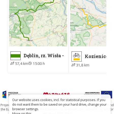
Dęblin, rz. Wisła -
Kozienice -
Zwoleń, PKS
Głusiec, ku
57,4 km
15:00 h
31,8 km
Our website uses cookies, incl. for statistical purposes. If you
do not want them to be saved on your hard drive, change your
Project co-financed by the Marshal's Office of the Mazowieckie Voivodship and
browser settings.
the European Union under the Mazowieckie Regional Operational Program for
More on this...
the years 2007-2013