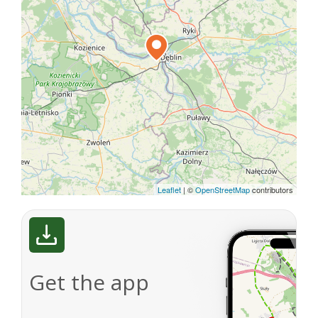
Leaflet
|
©
OpenStreetMap
contributors
Get the app