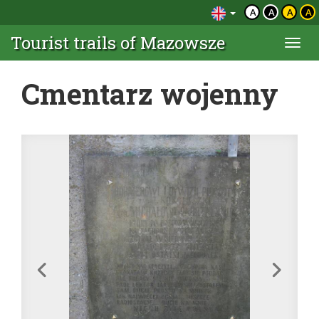
A
A
A
A
Tourist trails of Mazowsze
Togg
navi
Cmentarz wojenny