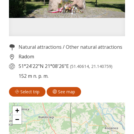
Natural attractions
/
Other natural attractions
Radom
51°24'22"N
21°08'26"E
(51.40614, 21.140759)
152 m n. p. m.
Select trip
See map
+
−