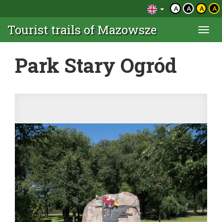
A
A
A
A
Tourist trails of Mazowsze
Togg
navi
Park Stary Ogród