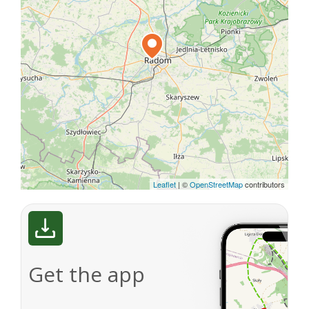
Leaflet
|
©
OpenStreetMap
contributors
Get the app