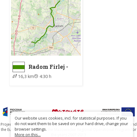
Radom Firlej -
Radom
16,3 km
4:30 h
Pruszaków
Our website uses cookies, incl. for statistical purposes. If you
do not want them to be saved on your hard drive, change your
Project co-financed by the Marshal's Office of the Mazowieckie Voivodship and
browser settings.
the European Union under the Mazowieckie Regional Operational Program for
More on this...
the years 2007-2013