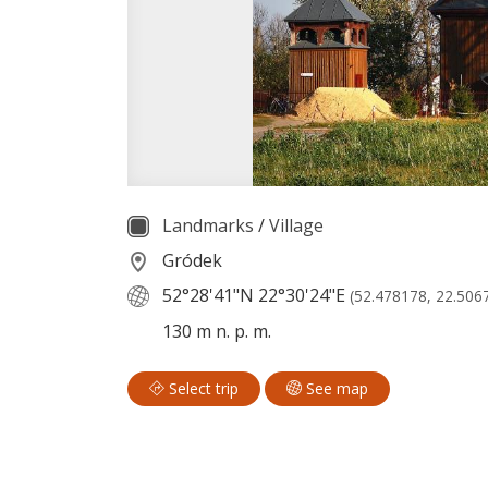
Landmarks
/
Village
Gródek
52°28'41"N
22°30'24"E
(52.478178, 22.506
130 m n. p. m.
Select trip
See map