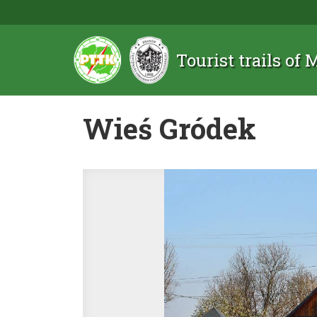
Tourist trails of
Wieś Gródek