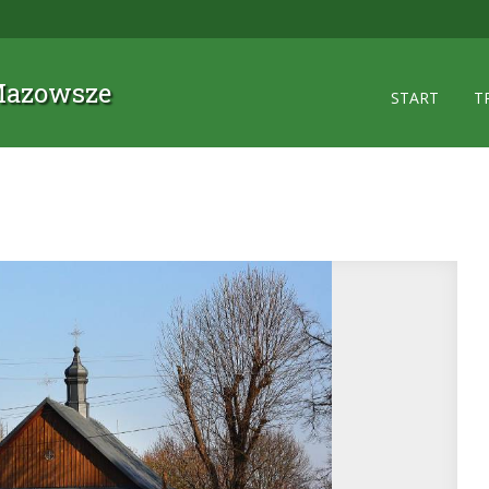
 Mazowsze
START
T