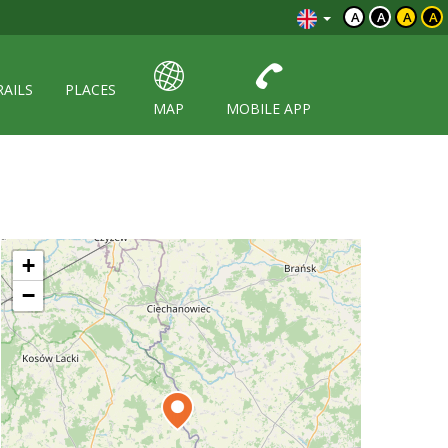
A
A
A
A
RAILS
PLACES
MAP
MOBILE APP
+
−