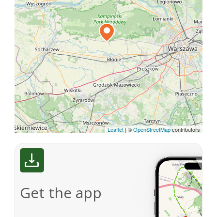
Leaflet
|
©
OpenStreetMap
contributors
Get the app