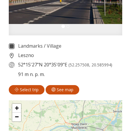
Landmarks
/
Village
Leszno
52°15'27"N
20°35'09"E
(52.257508, 20.585994)
91 m n. p. m.
Select trip
See map
+
−