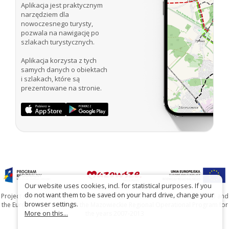
Aplikacja jest praktycznym
narzędziem dla
nowoczesnego turysty,
pozwala na nawigację po
szlakach turystycznych.
Aplikacja korzysta z tych
samych danych o obiektach
i szlakach, które są
prezentowane na stronie.
Our website uses cookies, incl. for statistical purposes. If you
do not want them to be saved on your hard drive, change your
Project co-financed by the Marshal's Office of the Mazowieckie Voivodship and
browser settings.
the European Union under the Mazowieckie Regional Operational Program for
More on this...
the years 2007-2013