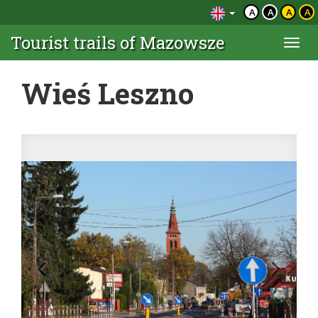
A
A
A
A
Tourist trails of Mazowsze
Togg
navi
Wieś Leszno