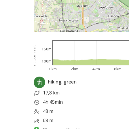
altitude m a.s.l.
150m
100m
0km
2km
4km
6km
hiking
, green
17,8 km
4h 45min
48 m
68 m