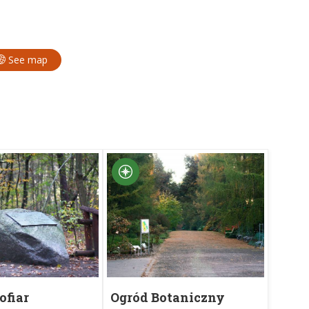
See map
ofiar
Ogród Botaniczny