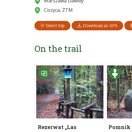
Warszawa Dawidy
Ciszyca, ZTM
Select trip
Download as GPX
On the trail
Rezerwat „Las
Pomnik 