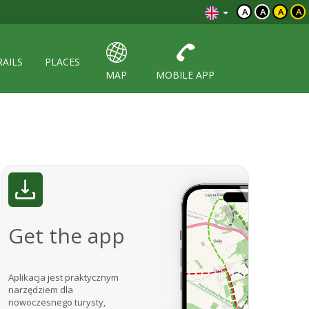
A
A
A
A
RAILS
PLACES
MAP
MOBILE APP
Get the app
Aplikacja jest praktycznym
narzędziem dla
nowoczesnego turysty,