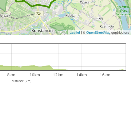
Leaflet
|
©
OpenStreetMap
contributors
8km
10km
12km
14km
16km
distance (km)