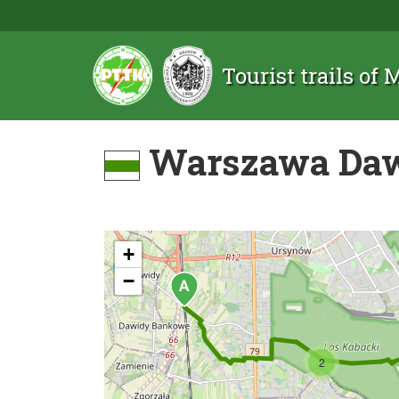
Tourist trails of
Warszawa Dawi
+
−
2