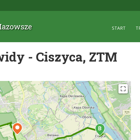
 Mazowsze
START
T
dy - Ciszyca, ZTM