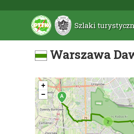
Szlaki turystyc
Warszawa Dawi
+
−
2