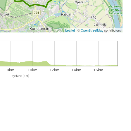
Leaflet
|
©
OpenStreetMap
contributors
8km
10km
12km
14km
16km
dystans (km)