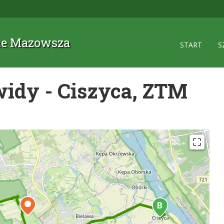
zne Mazowsza
START
S
dy - Ciszyca, ZTM