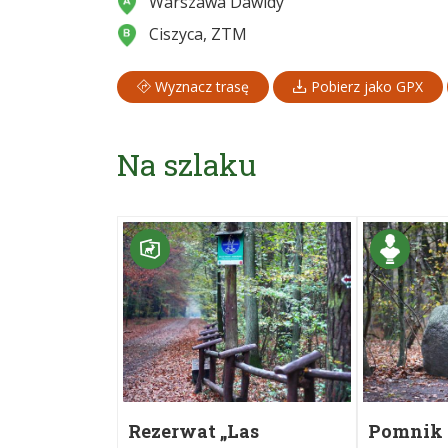
Warszawa Dawidy
Ciszyca, ZTM
Wyznacz trasę
Pobierz jako GPX
Na szlaku
Rezerwat „Las
Pomnik 