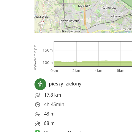
wysokość m n.p.m.
150m
100m
0km
2km
4km
6km
pieszy
, zielony
17,8 km
4h 45min
48 m
68 m