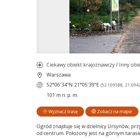
Ciekawy obiekt krajoznawczy
/
Inny obi
Warszawa
52°06'34"N
21°05'39"E
(52.109588, 21.094
101 m n. p. m.
Wyznacz trasę
Zobacz na mapie
Ogród znajduje się w dzielnicy Ursynów, prz
od centrum. Położony jest na górnym tarasie