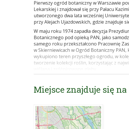
Pierwszy ogród botaniczny w Warszawie pow
Lekarskiej i znajdował się przy Pałacu Kazi
utworzonego dwa lata wcześniej Uniwersyte
przy Alejach Ujazdowskich, gdzie znajduje się
W maju roku 1974 zapadła decyzja Prezydi
Botanicznego pod opieką PAN, jako samodzi
samego roku przekształcono Pracownię Zas
w Skierniewicach w Ogród Botaniczny PAN, k
wykupiono teren przyszłego ogrodu, w kol
tworzenie kolekcji roślin, korzystając z na
wiślana i zróżnicowane gleby.
Ogród otwarto dla zwiedzających w 1990 r. 
i poszerzano kolekcje roślin udostępniając 
Miejsce znajduje się na
ogród bylinowy, trzy lata później – kolekcję
„tatrzańską” kaskadą i nową szklarnię.
Obecnie ogród ma ok. 40 ha pow., z czego dl
Pozostały obszar to tereny gospodarcze or
także szkółki służące do rozmnażania roślin
polskiej, roślin drzewiastych, roślin użytko