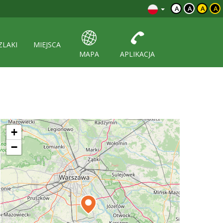
A
A
A
A
ZLAKI
MIEJSCA
MAPA
APLIKACJA
+
−