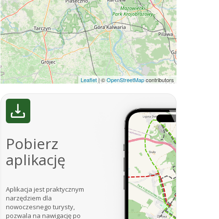
Leaflet
|
©
OpenStreetMap
contributors
Pobierz
aplikację
Aplikacja jest praktycznym
narzędziem dla
nowoczesnego turysty,
pozwala na nawigację po