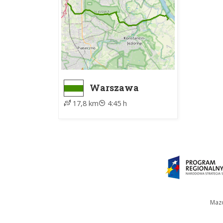
W arboretum znajduje się ok. 1.900 grup or
różnych kontynentów. Jedną z głównych kole
ozdobnych można wyróżnić rosarium, obejm
uznane za Narodową Kolekcję Róż. Kolekcja 
wszystkim irysy (300 taksonów), lilie (134 ta
zakomponowany na urozmaiconym wzniesienia
ok. 800 taksonów. Z kolei w kolekcji flory po
Prezentowana jest na trzech specjalnie us
Warszawa
Dawidy - Ciszyca,
Pieninom i Bieszczadom, otoczonych zagajni
17,8 km
4:45 h
ZTM
Rośliny użytkowe znajdujące się w ogrodzie
ponad 500 starych, obecnie już nie uprawian
XVII wieku. W szklarniach o powierzchni ok.
2.000 taksonów), m.in. rośliny cytrusowe, pap
prezentowane są kaktusy i inne sukulenty.
Ogród jest zapleczem dla wyższych uczelni,
terenie Ogrodu od 1995 r. działa Centrum E
praktyczne i teoretyczne zajęcia dla młodzież
Mazo
Niedaleko Ogrodu Botanicznego znajduje się
Powsinie.