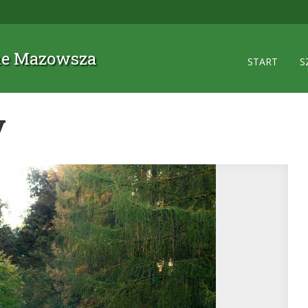
zne Mazowsza
START
S
y