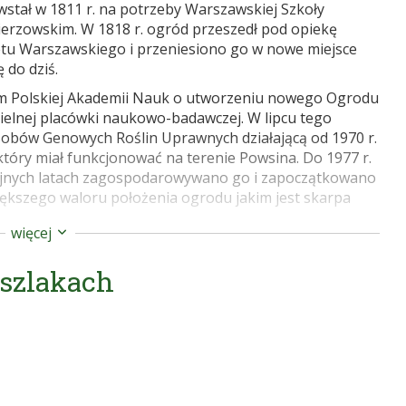
stał w 1811 r. na potrzeby Warszawskiej Szkoły
mierzowskim. W 1818 r. ogród przeszedł pod opiekę
tu Warszawskiego i przeniesiono go w nowe miejsce
 do dziś.
um Polskiej Akademii Nauk o utworzeniu nowego Ogrodu
elnej placówki naukowo-badawczej. W lipcu tego
obów Genowych Roślin Uprawnych działającą od 1970 r.
tóry miał funkcjonować na terenie Powsina. Do 1977 r.
ejnych latach zagospodarowywano go i zapoczątkowano
jwiększego waloru położenia ogrodu jakim jest skarpa
więcej
Cały czas prowadzono jednak prace nad adaptacją terenu
kolejne fragmenty ogrodu. I tak w 1995 r. udostępniono
 szlakach
 róż, w 2003 – specjalnie przygotowaną sekcję górską z
a zwiedzających udostępnionych jest około 30 ha.
az zaplecze dla prowadzenia doświadczeń polowych, a
. Kolekcje pogrupowane są tematycznie: kolekcja flory
wych, ozdobnych i tropikalnych.