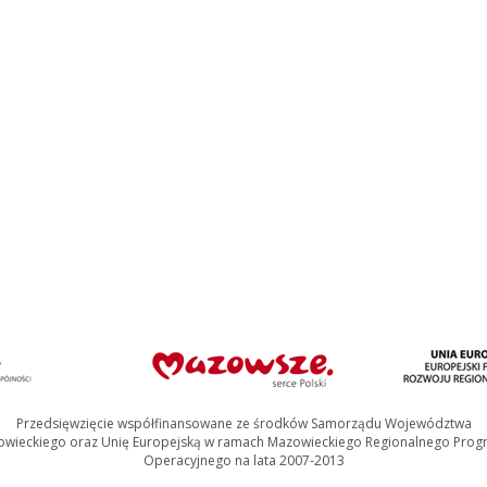
ganizmów – tzw. taksonów: drzewa, krzewy i pnącza z
kcji są różaneczniki (360 taksonów).Wśród roślin
ujące 590 gatunków i odmian róż. Rosarium zostało
roślin cebulowych i kłączowych obejmuje przede
ksony) i dalie (100 taksonów). Ogród bylinowy,
mi i stawikami terenie o powierzchni ok. 1 ha, mieści
lskiej naczelne miejsce zajmuje roślinność górska.
ypanych wzniesieniach odpowiadających Tatrom,
kami limby i kosodrzewiną.
 to przede wszystkim drzewa i krzewy owocowe, w tym
ych odmian jabłoni. Niektóre z nich pochodzą z XVI i
 2.000 m2 zgromadzone są rośliny klimatu ciepłego (ok.
rocie drzewiaste i epifity. W części pustynnej
 zwłaszcza Szkoły Głównej Gospodarstwa Wiejskiego. Na
dukacji Ekologicznej, w którym prowadzone są
y.
Przedsięwzięcie współfinansowane ze środków Samorządu Województwa
wieckiego oraz Unię Europejską w ramach Mazowieckiego Regionalnego Pro
 rezerwat przyrody Las Kabacki i Park Kultury w
Operacyjnego na lata 2007-2013