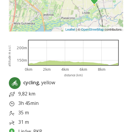
Leaflet
|
©
OpenStreetMap
contributors
altitude m a.s.l.
200m
150m
0km
2km
4km
6km
8km
distance (km)
cycling
, yellow
9,82 km
3h 45min
35 m
31 m
Lisów, PKP