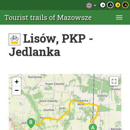
A
A
A
A
Tourist trails of Mazowsze
Togg
navi
Lisów, PKP -
Jedlanka
+
−