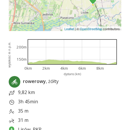
Leaflet
|
©
OpenStreetMap
contributors
wysokość m n.p.m.
200m
150m
0km
2km
4km
6km
8km
dystans (km)
rowerowy
, żółty
9,82 km
3h 45min
35 m
31 m
Lisów, PKP