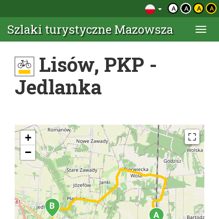
A
A
A
A
Szlaki turystyczne Mazowsza
Togg
navi
Lisów, PKP -
Jedlanka
+
−