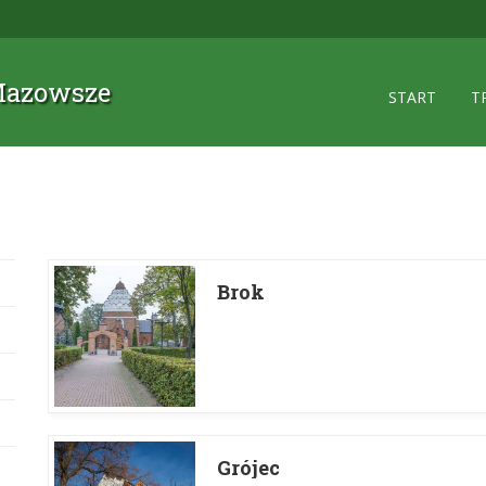
 Mazowsze
START
T
Brok
Grójec