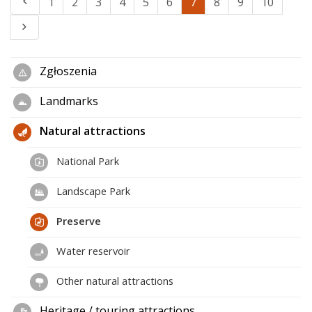
1
2
3
4
5
6
7
8
9
10
Zgłoszenia
Landmarks
Natural attractions
National Park
Landscape Park
Preserve
Water reservoir
Other natural attractions
Heritage / touring attractions