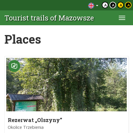
A
A
A
A
Tourist trails of Mazowsze
Togg
navi
Places
Rezerwat „Olszyny”
Okolice Trzebienia