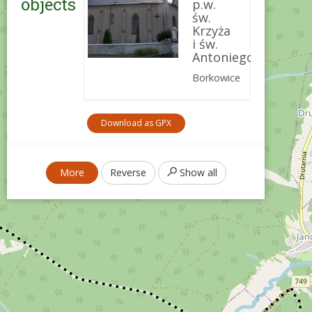
objects
p.w.
św.
Krzyża
i św.
Antoniego
Borkowice
Download as GPX
More
Reverse
Show all