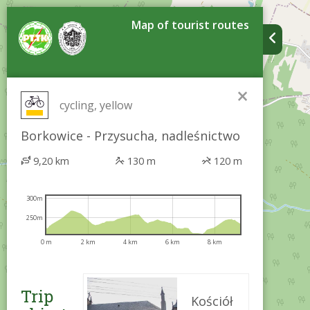
Map of tourist routes
×
cycling, yellow
Borkowice - Przysucha, nadleśnictwo
9,20 km
130 m
120 m
300m
250m
0 m
2 km
4 km
6 km
8 km
Trip
Kościół