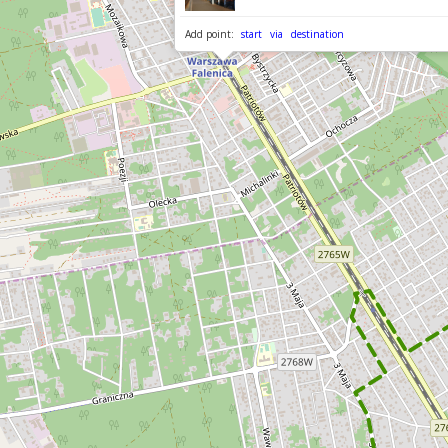
Add point:
start
via
destination