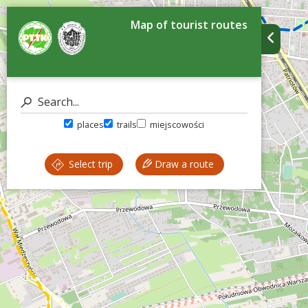
Map of tourist routes
places
trails
miejscowości
Select trip
Draw a route