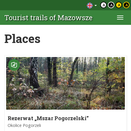
A
A
A
A
Tourist trails of Mazowsze
Togg
navi
Places
Rezerwat „Mszar Pogorzelski”
Okolice Pogorzeli