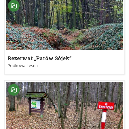
Rezerwat „Parów Sójek”
Podkowa Leśna