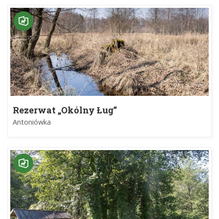
Rezerwat „Okólny Ług”
Antoniówka