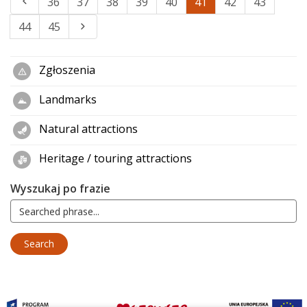
36
37
38
39
40
41
42
43
44
45
Zgłoszenia
Landmarks
Natural attractions
Heritage / touring attractions
Wyszukaj po frazie