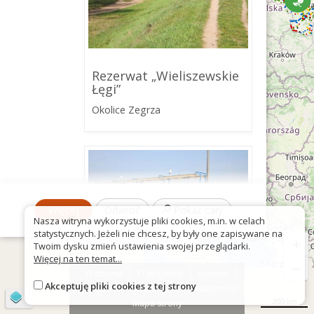
Rezerwat „Wieliszewskie
Łęgi”
Okolice Zegrza
Więcej
Odwróć
Pokaż cały
Nasza witryna wykorzystuje pliki cookies, m.in. w celach
statystycznych. Jeżeli nie chcesz, by były one zapisywane na
+
Twoim dysku zmień ustawienia swojej przeglądarki.
Więcej na ten temat...
−
O stronie
O projekcie
Kontakt
Akceptuję pliki cookies z tej strony
Znak nie tak?
Deklaracja dostępności
©
OpenStreetMap
contributors
Wodociąg Północny
200 km
Mapa strony