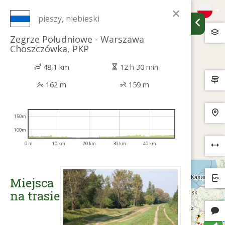
×
pieszy, niebieski
Zegrze Południowe - Warszawa
Choszczówka, PKP
48,1 km
12 h 30 min
162 m
159 m
150m
100m
0 m
10 km
20 km
30 km
40 km
Miejsca
na trasie