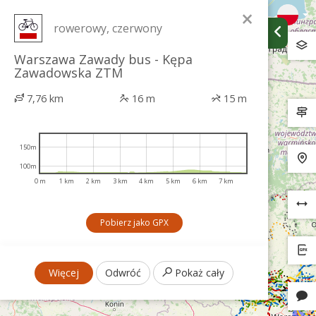
×
rowerowy, czerwony
Warszawa Zawady bus - Kępa
Zawadowska ZTM
7,76 km
16 m
15 m
150m
100m
0 m
1 km
2 km
3 km
4 km
5 km
6 km
7 km
Pobierz jako GPX
Więcej
Odwróć
Pokaż cały