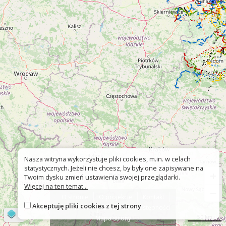
Nasza witryna wykorzystuje pliki cookies, m.in. w celach
statystycznych. Jeżeli nie chcesz, by były one zapisywane na
+
Twoim dysku zmień ustawienia swojej przeglądarki.
Więcej na ten temat...
−
O stronie
O projekcie
Kontakt
Akceptuję pliki cookies z tej strony
Znak nie tak?
Deklaracja dostępności
©
OpenStreetMap
contributors
50 km
Mapa strony