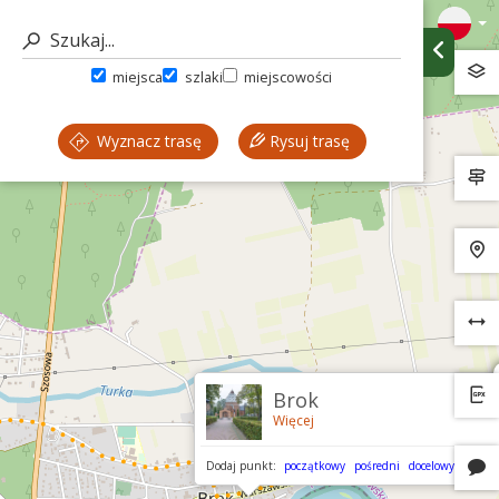
miejsca
szlaki
miejscowości
Wyznacz trasę
Rysuj trasę
Brok
Więcej
Dodaj punkt:
początkowy
pośredni
docelowy