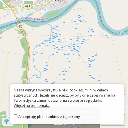
Nasza witryna wykorzystuje pliki cookies, m.in. w celach
statystycznych. Jeżeli nie chcesz, by były one zapisywane na
+
Twoim dysku zmień ustawienia swojej przeglądarki.
Więcej na ten temat...
−
O stronie
O projekcie
Kontakt
Akceptuję pliki cookies z tej strony
Znak nie tak?
Deklaracja dostępności
©
OpenStreetMap
contributors
500 m
Mapa strony