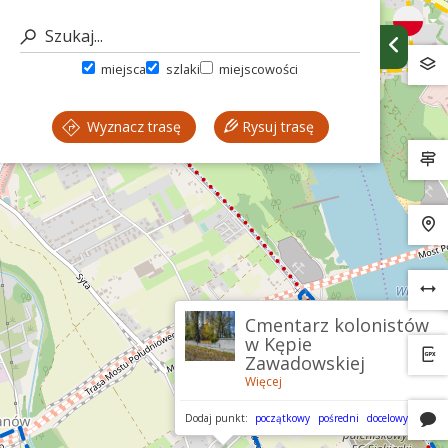
miejsca
szlaki
miejscowości
Wyznacz trasę
Rysuj trasę
Cmentarz kolonistów
w Kępie
Zawadowskiej
Więcej
Dodaj punkt:
początkowy
pośredni
docelowy