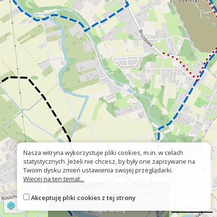
Nasza witryna wykorzystuje pliki cookies, m.in. w celach
statystycznych. Jeżeli nie chcesz, by były one zapisywane na
+
Twoim dysku zmień ustawienia swojej przeglądarki.
Więcej na ten temat...
−
O stronie
O projekcie
Kontakt
Akceptuję pliki cookies z tej strony
Znak nie tak?
Deklaracja dostępności
©
OpenStreetMap
contributors
500 m
Mapa strony