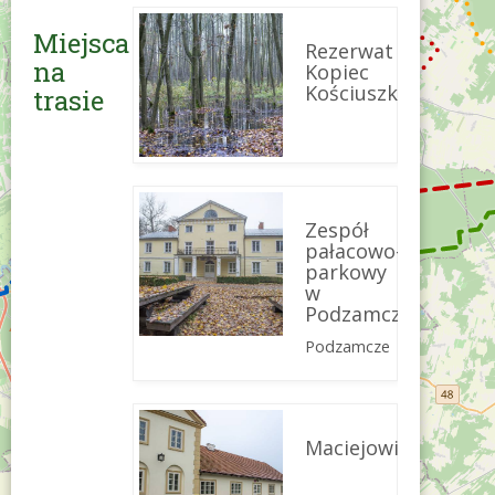
Miejsca
Rezerwat
na
Kopiec
Kościuszki
trasie
Zespół
pałacowo-
parkowy
w
Podzamczu
Podzamcze
Maciejowice