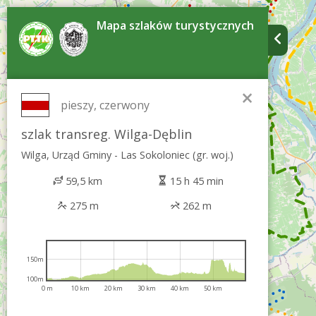
Mapa szlaków turystycznych
×
pieszy, czerwony
szlak transreg. Wilga-Dęblin
Wilga, Urząd Gminy - Las Sokoloniec (gr. woj.)
59,5 km
15 h 45 min
275 m
262 m
150m
100m
0 m
10 km
20 km
30 km
40 km
50 km