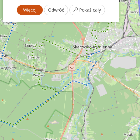
Więcej
Odwróć
Pokaż cały