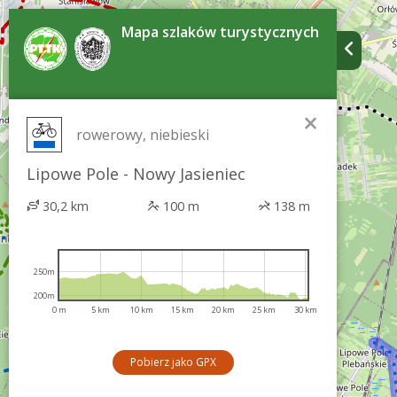
Mapa szlaków turystycznych
×
rowerowy, niebieski
Lipowe Pole - Nowy Jasieniec
30,2 km
100 m
138 m
250m
200m
0 m
5 km
10 km
15 km
20 km
25 km
30 km
Pobierz jako GPX