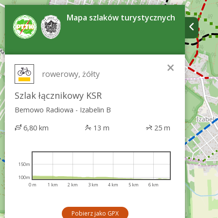
Mapa szlaków turystycznych
×
rowerowy, żółty
Szlak łącznikowy KSR
Bemowo Radiowa - Izabelin B
6,80 km
13 m
25 m
150m
100m
0 m
1 km
2 km
3 km
4 km
5 km
6 km
Pobierz jako GPX