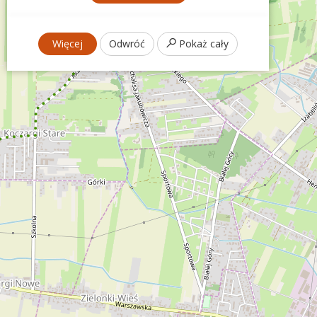
Więcej
Odwróć
Pokaż cały