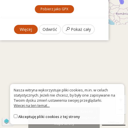
Pobierz jako GPX
Więcej
Odwróć
Pokaż cały
Nasza witryna wykorzystuje pliki cookies, m.in. w celach
statystycznych. Jeżeli nie chcesz, by były one zapisywane na
+
Twoim dysku zmień ustawienia swojej przeglądarki.
Więcej na ten temat...
−
O stronie
O projekcie
Kontakt
Akceptuję pliki cookies z tej strony
Znak nie tak?
Deklaracja dostępności
©
OpenStreetMap
contributors
1000 km
Mapa strony