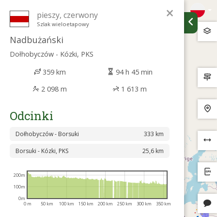
×
pieszy, czerwony
Szlak wieloetapowy
Nadbużański
Dołhobyczów - Kózki, PKS
359 km
94 h 45 min
2 098 m
1 613 m
Odcinki
Dołhobyczów - Borsuki
333 km
Borsuki - Kózki, PKS
25,6 km
200m
100m
0m
0 m
50 km
100 km
150 km
200 km
250 km
300 km
350 km