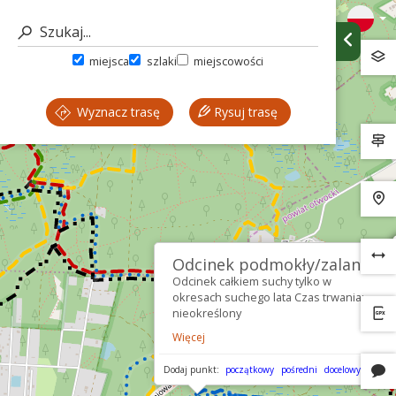
miejsca
szlaki
miejscowości
Wyznacz trasę
Rysuj trasę
Odcinek podmokły/zalany
Odcinek całkiem suchy tylko w
okresach suchego lata Czas trwania:
nieokreślony
Więcej
Dodaj punkt:
początkowy
pośredni
docelowy