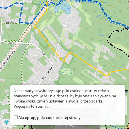
Nasza witryna wykorzystuje pliki cookies, m.in. w celach
statystycznych. Jeżeli nie chcesz, by były one zapisywane na
+
Twoim dysku zmień ustawienia swojej przeglądarki.
Więcej na ten temat...
−
O stronie
O projekcie
Kontakt
Akceptuję pliki cookies z tej strony
Znak nie tak?
Deklaracja dostępności
©
OpenStreetMap
contributors
500 m
Mapa strony