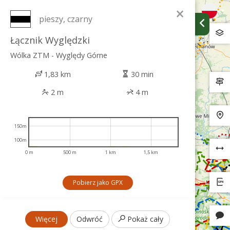
×
pieszy, czarny
Łącznik Wyględzki
Wólka ZTM - Wyględy Górne
1,83 km
30 min
2 m
4 m
150m
100m
0 m
500 m
1 km
1,5 km
Pobierz jako GPX
Więcej
Odwróć
Pokaż cały