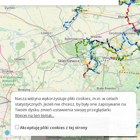
Nasza witryna wykorzystuje pliki cookies, m.in. w celach
statystycznych. Jeżeli nie chcesz, by były one zapisywane na
+
Twoim dysku zmień ustawienia swojej przeglądarki.
Więcej na ten temat...
−
O stronie
O projekcie
Kontakt
Akceptuję pliki cookies z tej strony
Znak nie tak?
Deklaracja dostępności
©
OpenStreetMap
contributors
20 km
Mapa strony