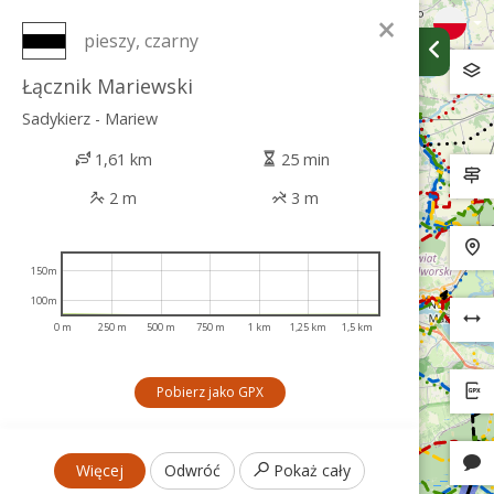
×
pieszy, czarny
Łącznik Mariewski
Sadykierz - Mariew
1,61 km
25 min
2 m
3 m
150m
100m
0 m
250 m
500 m
750 m
1 km
1,25 km
1,5 km
Pobierz jako GPX
Więcej
Odwróć
Pokaż cały