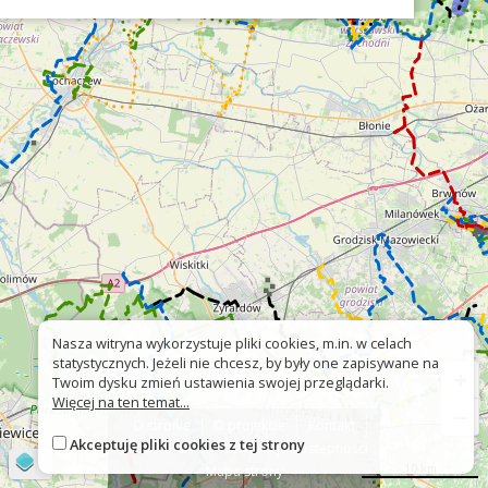
Nasza witryna wykorzystuje pliki cookies, m.in. w celach
statystycznych. Jeżeli nie chcesz, by były one zapisywane na
+
Twoim dysku zmień ustawienia swojej przeglądarki.
Więcej na ten temat...
−
O stronie
O projekcie
Kontakt
Akceptuję pliki cookies z tej strony
Znak nie tak?
Deklaracja dostępności
©
OpenStreetMap
contributors
10 km
Mapa strony