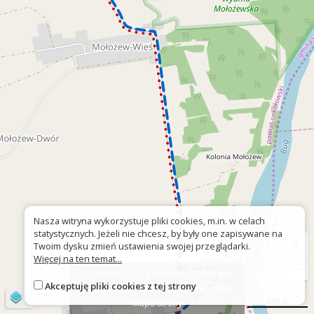
Nasza witryna wykorzystuje pliki cookies, m.in. w celach
statystycznych. Jeżeli nie chcesz, by były one zapisywane na
+
Twoim dysku zmień ustawienia swojej przeglądarki.
Więcej na ten temat...
−
O stronie
O projekcie
Kontakt
Akceptuję pliki cookies z tej strony
Znak nie tak?
Deklaracja dostępności
©
OpenStreetMap
contributors
500 m
Mapa strony