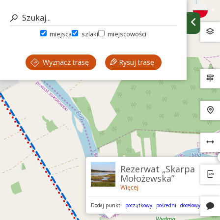
miejsca
szlaki
miejscowości
Wyznacz trasę
Rysuj trasę
Rezerwat „Skarpa
Mołożewska”
Więcej
Dodaj punkt:
początkowy
pośredni
docelowy