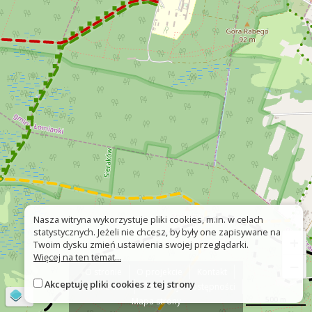
Nasza witryna wykorzystuje pliki cookies, m.in. w celach
statystycznych. Jeżeli nie chcesz, by były one zapisywane na
+
Twoim dysku zmień ustawienia swojej przeglądarki.
Więcej na ten temat...
−
O stronie
O projekcie
Kontakt
Akceptuję pliki cookies z tej strony
Znak nie tak?
Deklaracja dostępności
©
OpenStreetMap
contributors
500 m
Mapa strony