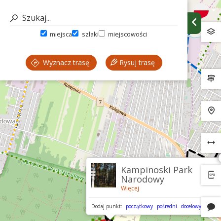
miejsca
szlaki
miejscowości
Wyznacz trasę
Rysuj trasę
Kampinoski Park
Narodowy
Więcej
Dodaj punkt:
początkowy
pośredni
docelowy