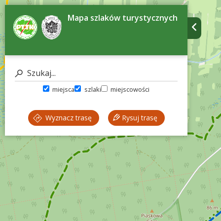
Mapa szlaków turystycznych
miejsca
szlaki
miejscowości
Wyznacz trasę
Rysuj trasę