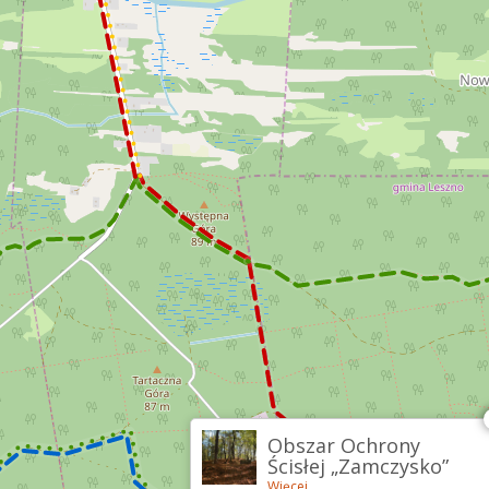
Obszar Ochrony
Ścisłej „Zamczysko”
Więcej