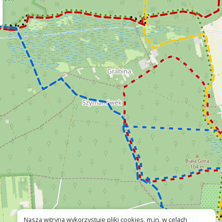
Nasza witryna wykorzystuje pliki cookies, m.in. w celach