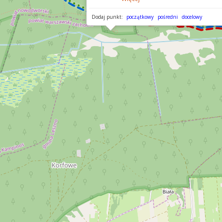
Dodaj punkt:
początkowy
pośredni
docelowy