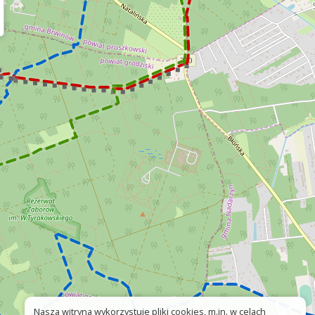
Nasza witryna wykorzystuje pliki cookies, m.in. w celach