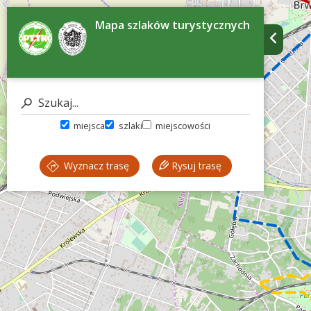
Mapa szlaków turystycznych
miejsca
szlaki
miejscowości
Wyznacz trasę
Rysuj trasę