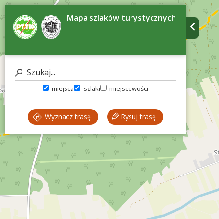
Mapa szlaków turystycznych
miejsca
szlaki
miejscowości
Wyznacz trasę
Rysuj trasę