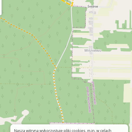
Nasza witryna wykorzystuje pliki cookies, m.in. w celach