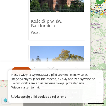
Kościół p.w. św.
Bartłomieja
Wsola
Więcej
Odwróć
Pokaż cały
Nasza witryna wykorzystuje pliki cookies, m.in. w celach
statystycznych. Jeżeli nie chcesz, by były one zapisywane na
+
Twoim dysku zmień ustawienia swojej przeglądarki.
Więcej na ten temat...
−
O stronie
O projekcie
Kontakt
Akceptuję pliki cookies z tej strony
Zespół pałacowo-
Znak nie tak?
Deklaracja dostępności
©
OpenStreetMap
contributors
parkowy
50 km
Mapa strony