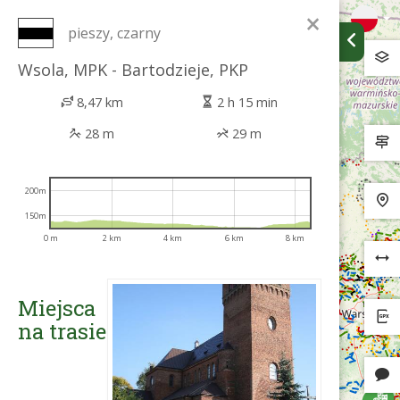
×
pieszy, czarny
Wsola, MPK - Bartodzieje, PKP
8,47 km
2 h 15 min
28 m
29 m
200m
150m
0 m
2 km
4 km
6 km
8 km
Miejsca
na trasie