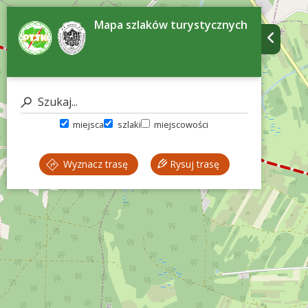
Mapa szlaków turystycznych
miejsca
szlaki
miejscowości
Wyznacz trasę
Rysuj trasę