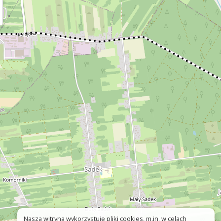
Nasza witryna wykorzystuje pliki cookies, m.in. w celach