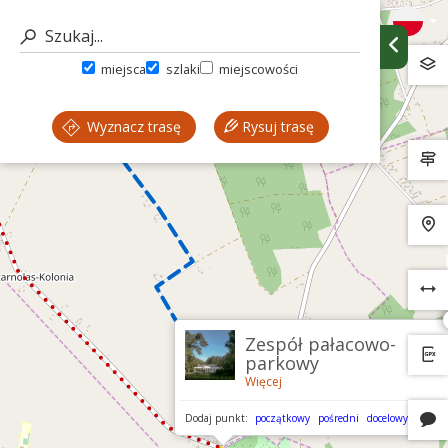
miejsca
szlaki
miejscowości
Wyznacz trasę
Rysuj trasę
Zespół pałacowo-
parkowy
Więcej
Dodaj punkt:
początkowy
pośredni
docelowy