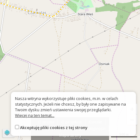
Nasza witryna wykorzystuje pliki cookies, m.in. w celach
statystycznych. Jeżeli nie chcesz, by były one zapisywane na
+
Twoim dysku zmień ustawienia swojej przeglądarki.
Więcej na ten temat...
−
O stronie
O projekcie
Kontakt
Akceptuję pliki cookies z tej strony
Znak nie tak?
Deklaracja dostępności
©
OpenStreetMap
contributors
500 m
Mapa strony