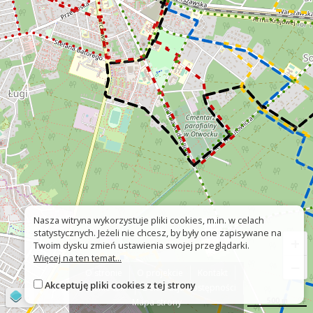
Nasza witryna wykorzystuje pliki cookies, m.in. w celach
statystycznych. Jeżeli nie chcesz, by były one zapisywane na
+
Twoim dysku zmień ustawienia swojej przeglądarki.
Więcej na ten temat...
−
O stronie
O projekcie
Kontakt
Akceptuję pliki cookies z tej strony
Znak nie tak?
Deklaracja dostępności
©
OpenStreetMap
contributors
500 m
Mapa strony