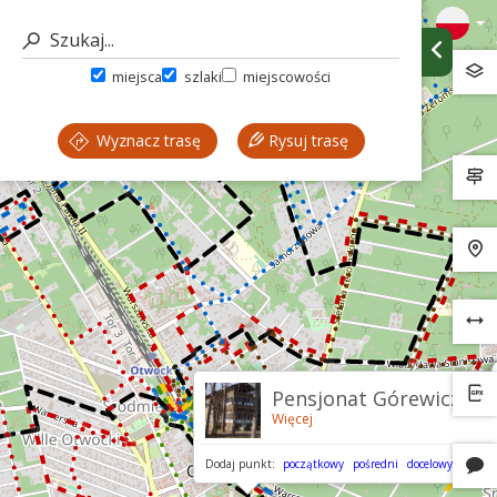
miejsca
szlaki
miejscowości
Wyznacz trasę
Rysuj trasę
Pensjonat Górewicza
Więcej
Dodaj punkt:
początkowy
pośredni
docelowy