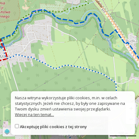
Nasza witryna wykorzystuje pliki cookies, m.in. w celach
statystycznych. Jeżeli nie chcesz, by były one zapisywane na
+
Twoim dysku zmień ustawienia swojej przeglądarki.
Więcej na ten temat...
−
O stronie
O projekcie
Kontakt
Akceptuję pliki cookies z tej strony
Znak nie tak?
Deklaracja dostępności
©
OpenStreetMap
contributors
500 m
Mapa strony