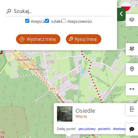
miejsca
szlaki
miejscowości
Wyznacz trasę
Rysuj trasę
Osiedle
Więcej
Dodaj punkt:
początkowy
pośredni
docelowy