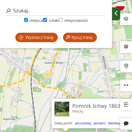
miejsca
szlaki
miejscowości
Wyznacz trasę
Rysuj trasę
Pomnik bitwy 1863 r.
Więcej
Dodaj punkt:
początkowy
pośredni
docelowy