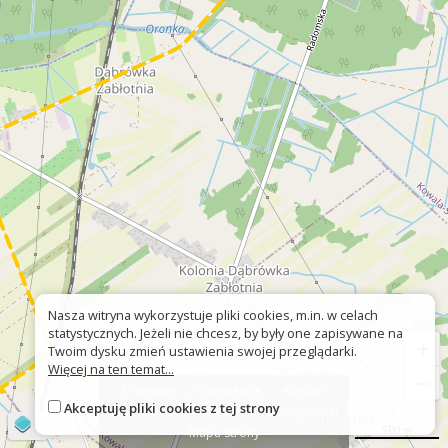
Nasza witryna wykorzystuje pliki cookies, m.in. w celach
statystycznych. Jeżeli nie chcesz, by były one zapisywane na
+
Twoim dysku zmień ustawienia swojej przeglądarki.
Więcej na ten temat...
−
O stronie
O projekcie
Kontakt
Akceptuję pliki cookies z tej strony
Znak nie tak?
Deklaracja dostępności
©
OpenStreetMap
contributors
500 m
Mapa strony