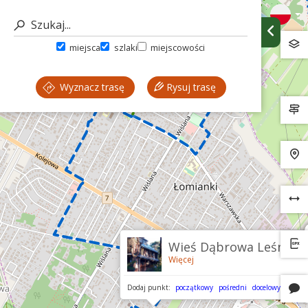
miejsca
szlaki
miejscowości
Wyznacz trasę
Rysuj trasę
Wieś Dąbrowa Leśna
Więcej
Dodaj punkt:
początkowy
pośredni
docelowy