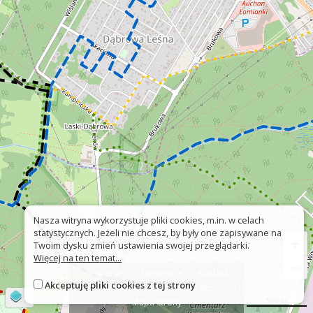
Nasza witryna wykorzystuje pliki cookies, m.in. w celach
statystycznych. Jeżeli nie chcesz, by były one zapisywane na
+
Twoim dysku zmień ustawienia swojej przeglądarki.
Więcej na ten temat...
−
O stronie
O projekcie
Kontakt
Akceptuję pliki cookies z tej strony
Znak nie tak?
Deklaracja dostępności
©
OpenStreetMap
contributors
500 m
Mapa strony